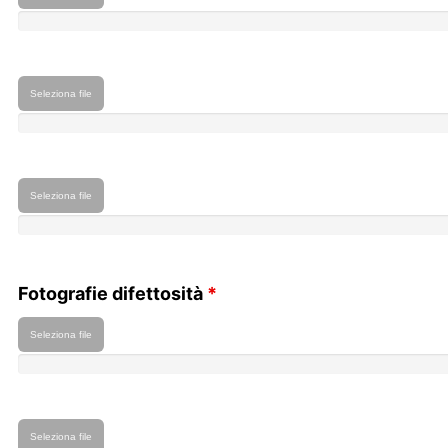
Seleziona file
Seleziona file
Fotografie difettosità
*
Seleziona file
Seleziona file