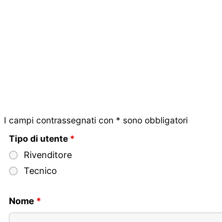
Skip
to
content
I campi contrassegnati con * sono obbligatori
Tipo di utente
*
Rivenditore
Tecnico
Nome
*